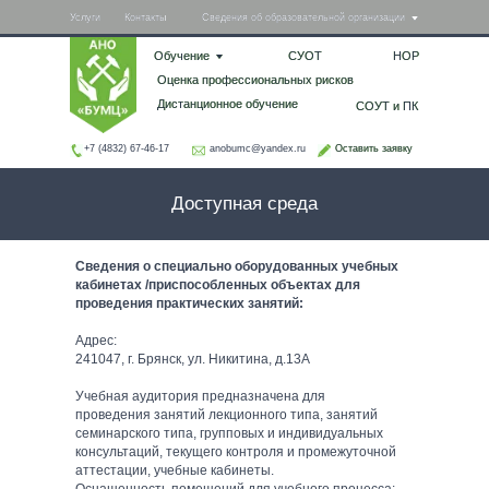
Услуги
Услуги
Контакты
Контакты
Сведения об образовательной организации
Сведения об образовательной организации
Обучение
Обучение
СУОТ
СУОТ
НОР
НОР
Оценка профессиональных рисков
Оценка профессиональных рисков
Дистанционное обучение
Дистанционное обучение
СОУТ и ПК
СОУТ и ПК
+7 (4832) 67-46-17
anobumc@yandex.ru
Оставить заявку
Оставить заявку
Доступная среда
Сведения о специально оборудованных учебных
кабинетах /приспособленных объектах для
проведения практических занятий:
Адрес:
241047, г. Брянск, ул. Никитина, д.13А
Учебная аудитория предназначена для
проведения занятий лекционного типа, занятий
семинарского типа, групповых и индивидуальных
консультаций, текущего контроля и промежуточной
аттестации, учебные кабинеты.